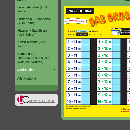
Lernmaterialien (ab 3
Jahren)
Lernspiele - Tischspiele
(4-10 Jahre)
Matador - Baukästen
(ab 6 Jahren)
Nikitin-Material (3-99
Jahre)
Sachbücher -
Interessantes aus aller
Welt (ab 9 Jahren)
Zaubertafeln
•
Alle Produkte