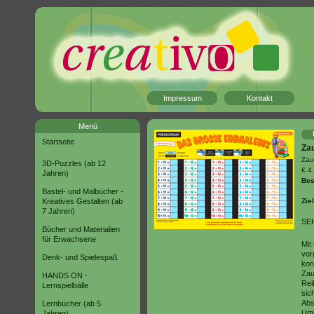
Impressum
Kontakt
Menü
Startseite
Zau
Zau
3D-Puzzles (ab 12
€ 4
Jahren)
Bes
Bastel- und Malbücher -
Kreatives Gestalten (ab
Zie
7 Jahren)
SE
Bücher und Materialien
für Erwachsene
Mit
vor
Denk- und Spielespaß
kon
Zau
HANDS ON -
Rei
Lernspielbälle
sic
Abs
Lernbücher (ab 5
Umk
Jahren)